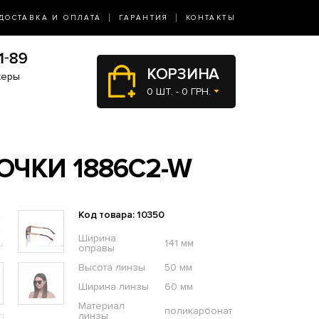
ДОСТАВКА И ОПЛАТА
ГАРАНТИЯ
КОНТАКТЫ
КОРЗИНА
жеры
0 ШТ. - 0 ГРН.
ЧКИ 1886C2-W
Код товара: 10350
Ширина
141 мм
оправы
Высота линзы
50 мм
Ширина линзы
60 мм
Материал
поликарбонат
линзы