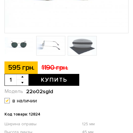
595 грн.
1190 грн.
КУПИТЬ
22o02sgld
Модель
в наличии
Код товара: 12824
Ширина оправы
125 мм
Высота линзы
45 мм