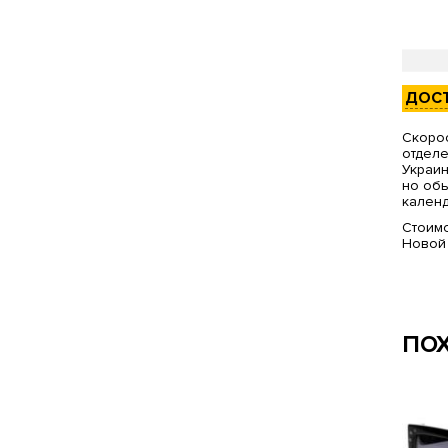
ДОС
Скорос
отделе
Украин
но обы
календ
Стоимо
Новой
ПО