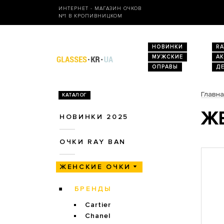
ИНТЕРНЕТ - МАГАЗИН ОЧКОВ
№1 В КРОПИВНИЦКОМ
НОВИНКИ
RA
МУЖСКИЕ
А
ОПРАВЫ
Д
Главн
КАТАЛОГ
ЖЕ
НОВИНКИ 2025
ОЧКИ RAY BAN
ЖЕНСКИЕ ОЧКИ
БРЕНДЫ
Cartier
Chanel