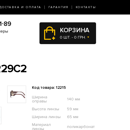
ДОСТАВКА И ОПЛАТА
ГАРАНТИЯ
КОНТАКТЫ
КОРЗИНА
жеры
0 ШТ. - 0 ГРН.
R29C2
Код товара: 12215
Ширина
140 мм
оправы
Высота линзы
59 мм
Ширина линзы
65 мм
Материал
поликарбонат
линзы