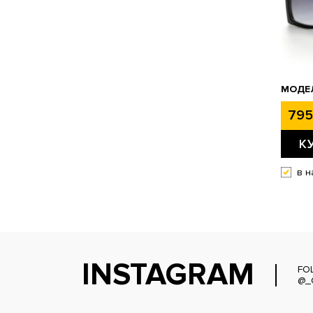
МОДЕЛ
795
К
в н
INSTAGRAM
FO
@_