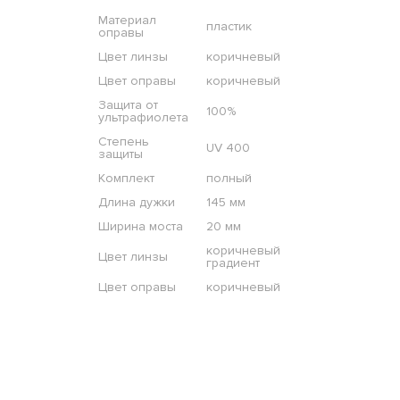
Материал
пластик
оправы
Цвет линзы
коричневый
Цвет оправы
коричневый
Защита от
100%
ультрафиолета
Степень
UV 400
защиты
Комплект
полный
Длина дужки
145 мм
Ширина моста
20 мм
коричневый
Цвет линзы
градиент
Цвет оправы
коричневый