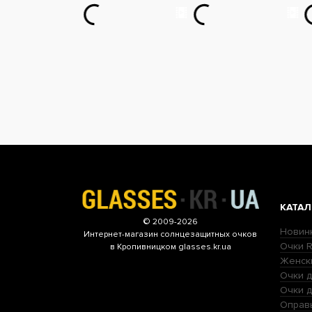
КАТАЛ
© 2009-2026
Новин
Интернет-магазин
солнцезащитных очков
Очки R
в Кропивницком glasses.kr.ua
Женск
Очки д
Очки 
Оправ