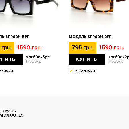
Ь SPR69N-5PR
МОДЕЛЬ SPR69N-2PR
 грн.
1590 грн.
795 грн.
1590 грн.
spr69n-5pr
spr69n-2p
УПИТЬ
КУПИТЬ
Модель
Модель
аличии
в наличии
LLOW US
GLASSES.UA_