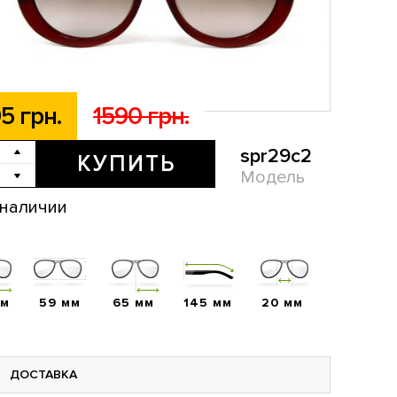
5 грн.
1590 грн.
spr29c2
КУПИТЬ
Модель
 наличии
мм
59 мм
65 мм
145 мм
20 мм
ДОСТАВКА