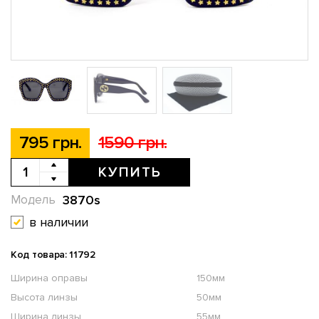
795 грн.
1590 грн.
КУПИТЬ
3870s
Модель
в наличии
Код товара: 11792
Ширина оправы
150мм
Высота линзы
50мм
Ширина линзы
55мм