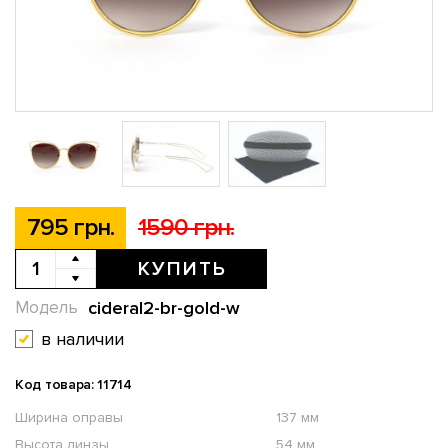
795 грн.
1590 грн.
КУПИТЬ
cideral2-br-gold-w
Модель
в наличии
Код товара: 11714
Ширина оправы
137 мм
Высота линзы
54 мм