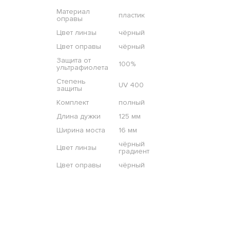
Материал
пластик
оправы
Цвет линзы
чёрный
Цвет оправы
чёрный
Защита от
100%
ультрафиолета
Степень
UV 400
защиты
Комплект
полный
Длина дужки
125 мм
Ширина моста
16 мм
чёрный
Цвет линзы
градиент
Цвет оправы
чёрный