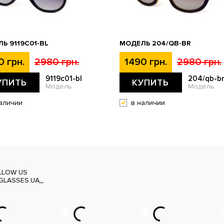
Ь 9119С01-BL
МОДЕЛЬ 204/QB-BR
0 грн.
2980 грн.
1490 грн.
2980 грн.
9119с01-bl
204/qb-b
УПИТЬ
КУПИТЬ
Модель
Модель
аличии
в наличии
LLOW US
GLASSES.UA_