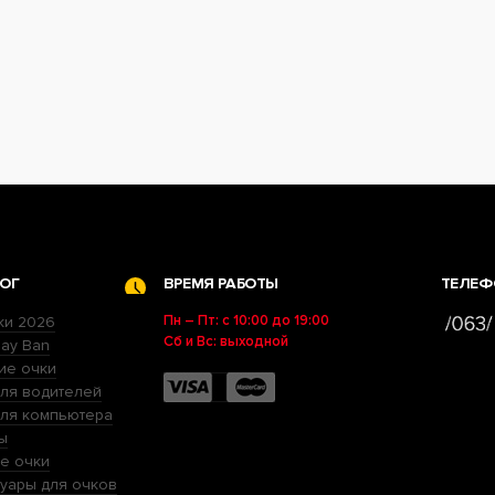
ОГ
ВРЕМЯ РАБОТЫ
ТЕЛЕФ
Пн – Пт: с 10:00 до 19:00
ки 2026
Сб и Вс: выходной
ay Ban
ие очки
ля водителей
для компьютера
ы
е очки
уары для очков