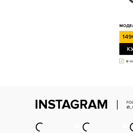
МОДЕЛ
149
К
в н
INSTAGRAM
FO
@_