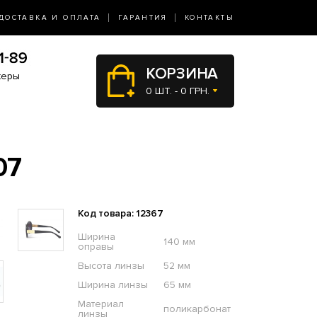
ДОСТАВКА И ОПЛАТА
ГАРАНТИЯ
КОНТАКТЫ
КОРЗИНА
жеры
0 ШТ. - 0 ГРН.
07
Код товара: 12367
Ширина
140 мм
оправы
Высота линзы
52 мм
Ширина линзы
65 мм
Материал
поликарбонат
линзы