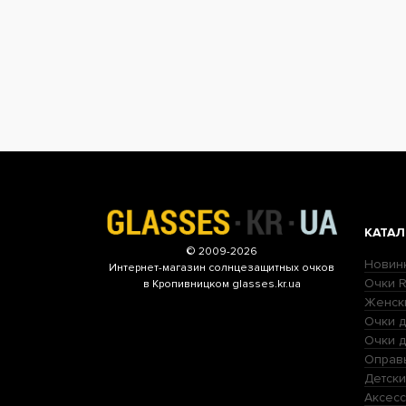
КАТАЛ
© 2009-2026
Новин
Интернет-магазин
солнцезащитных очков
Очки R
в Кропивницком glasses.kr.ua
Женск
Очки д
Очки 
Оправ
Детски
Аксесс