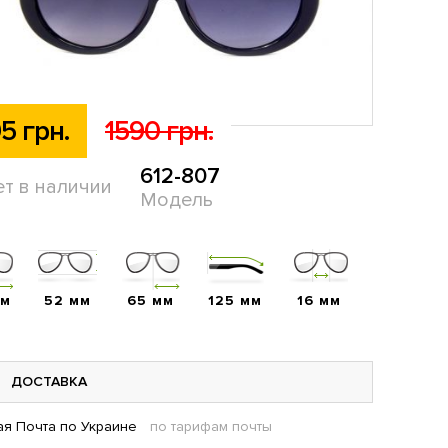
5 грн.
1590 грн.
612-807
ет в наличии
Модель
мм
52 мм
65 мм
125 мм
16 мм
ДОСТАВКА
я Почта по Украине
по тарифам почты