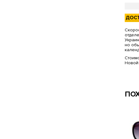
ДОС
Скорос
отделе
Украин
но обы
календ
Стоимо
Новой
ПО