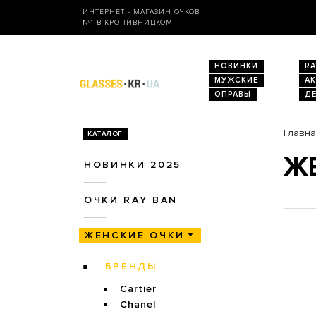
ИНТЕРНЕТ - МАГАЗИН ОЧКОВ
№1 В КРОПИВНИЦКОМ
НОВИНКИ
RA
МУЖСКИЕ
А
ОПРАВЫ
Д
Главн
КАТАЛОГ
ЖЕ
НОВИНКИ 2025
ОЧКИ RAY BAN
ЖЕНСКИЕ ОЧКИ
БРЕНДЫ
Cartier
Chanel