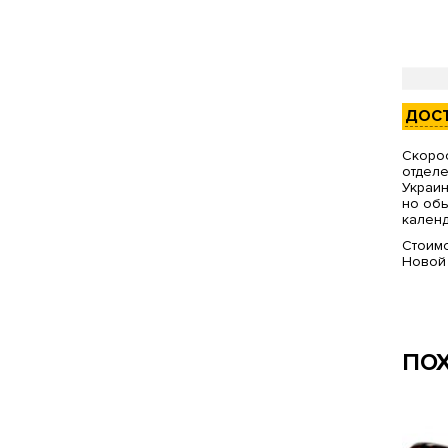
ДОС
Скорос
отделе
Украин
но обы
календ
Стоимо
Новой
ПО