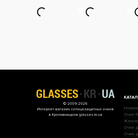
КАТАЛ
© 2009-2026
Новин
Интернет-магазин
солнцезащитных очков
Очки R
в Кропивницком glasses.kr.ua
Женск
Очки д
Очки 