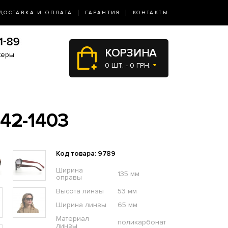
ДОСТАВКА И ОПЛАТА
ГАРАНТИЯ
КОНТАКТЫ
КОРЗИНА
жеры
0 ШТ. - 0 ГРН.
42-1403
Код товара: 9789
Ширина
135 мм
оправы
Высота линзы
53 мм
Ширина линзы
65 мм
Материал
поликарбонат
линзы