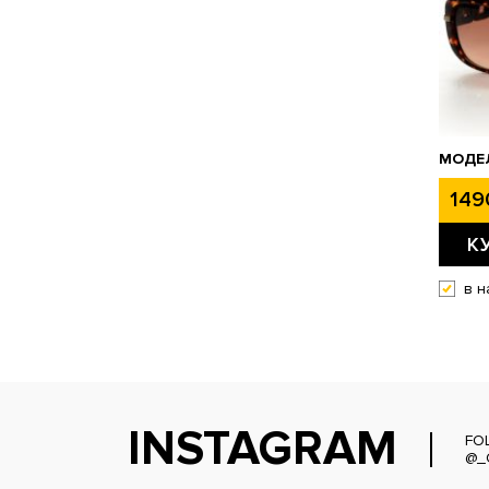
МОДЕЛ
149
К
в н
INSTAGRAM
FO
@_