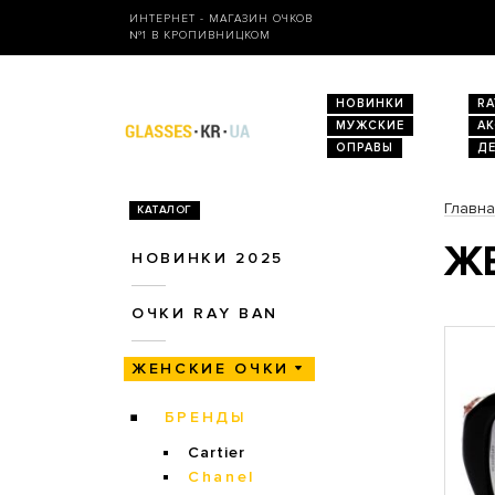
ИНТЕРНЕТ - МАГАЗИН ОЧКОВ
№1 В КРОПИВНИЦКОМ
НОВИНКИ
RA
МУЖСКИЕ
А
ОПРАВЫ
Д
Главн
КАТАЛОГ
ЖЕ
НОВИНКИ 2025
ОЧКИ RAY BAN
ЖЕНСКИЕ ОЧКИ
БРЕНДЫ
Cartier
Chanel