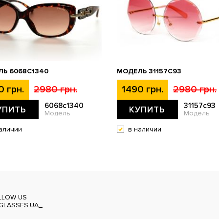
Ь 6068C1340
МОДЕЛЬ 31157С93
0 грн.
2980 грн.
1490 грн.
2980 грн.
6068c1340
31157с93
УПИТЬ
КУПИТЬ
Модель
Модель
аличии
в наличии
LLOW US
GLASSES.UA_