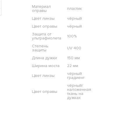
Материал
пластик
оправы
Цвет линзы
чёрный
Цвет оправы
чёрный
Защита от
100%
ультрафиолета
Степень
UV 400
защиты
Длина дужки
150 мм
Ширина моста
22 мм
чёрный
Цвет линзы
градиент
чёрный/
наложенная
Цвет оправы
ткань на
дужках