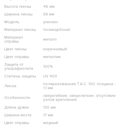
Высота линзы
46 мм
Ширина линзы
68 мм
Модель
унисекс
Материал линзы
поликарбонат
Материал
металл
оправы
Цвет линзы
коричневый
Цвет оправы
металлик
Защита от
100%
ультрафиолета
Степень защиты
UV 400
поляризованная T.A.C. 100, толщина -
Линза
1,1 мм.
сверхгибкие, сверхлегкие, отсутствие
Особенности
узлов крепления
Длина дужки
130 мм
Ширина моста
17 мм
Цвет оправы
медный