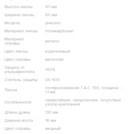
Высота линзы
47 мм
Ширина линзы
60 мм
Модель
унисекс
Материал линзы
поликарбонат
Материал
металл
оправы
Цвет линзы
коричневый
Цвет оправы
металлик
Защита от
100%
ультрафиолета
Степень защиты
UV 400
поляризованная T.A.C. 100, толщина -
Линза
1,1 мм.
сверхгибкие, сверхлегкие, отсутствие
Особенности
узлов крепления
Длина дужки
130 мм
Ширина моста
16 мм
Цвет оправы
медный