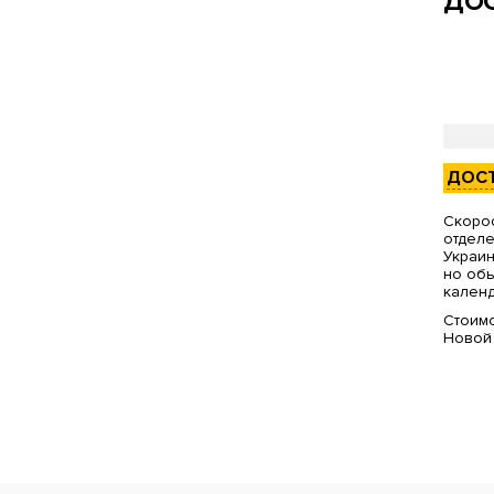
ДОС
ДОС
Скорос
отделе
Украин
но обы
календ
Стоимо
Новой