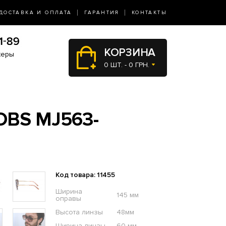
ДОСТАВКА И ОПЛАТА
ГАРАНТИЯ
КОНТАКТЫ
КОРЗИНА
жеры
0 ШТ. - 0 ГРН.
BS MJ563-
Код товара: 11455
Ширина
145 мм
оправы
Высота линзы
48мм
Ширина линзы
60 мм