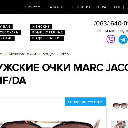
ШОУ-РУМ
КАТАЛОГ
9 ПРИЧИН ВЫБРАТЬ НАС
Y BAN
ЖЕНСКИЕ
Наши мессенд
КСЕССУАРЫ
КОМПЬЮТЕРНЫЕ
ЕТСКИЕ
ВОДИТЕЛЬСКИЕ
ая
Мужские очки
Модель 11455
ЖСКИЕ ОЧКИ MARC JACO
F/DA
Отправим сегодня