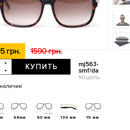
5 грн.
1590 грн.
mj563-
КУПИТЬ
smf/da
Модель
 наличии
мм
48мм
60 мм
130 мм
15 мм