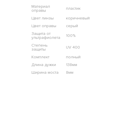
Материал
пластик
оправы
Цвет линзы
коричневый
Цвет оправы
серый
Защита от
100%
ультрафиолета
Степень
UV 400
защиты
Комплект
полный
Длина дужки
138мм
Ширина моста
8мм