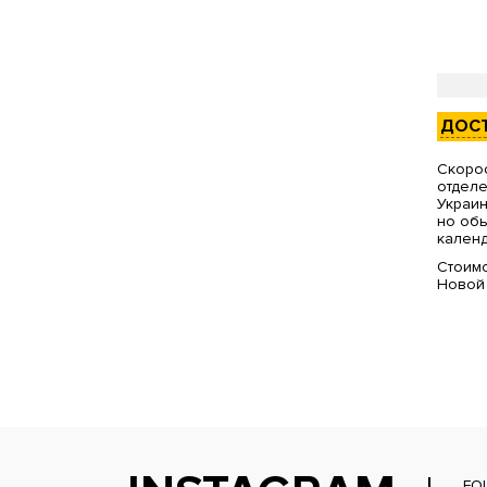
ДОС
Скорос
отделе
Украин
но обы
календ
Стоимо
Новой
FO