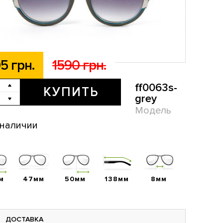
5 грн.
1590 грн.
ff0063s-
КУПИТЬ
grey
Модель
 наличии
м
47мм
50мм
138мм
8мм
ДОСТАВКА