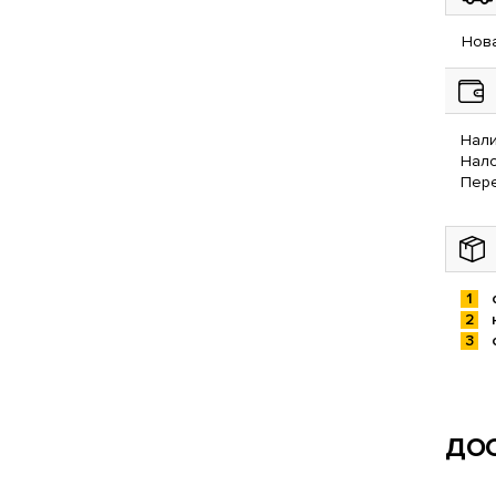
Нова
Нали
Нал
Пере
ДОС