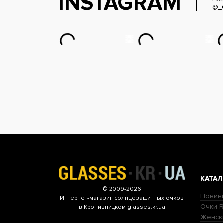
INSTAGRAM
@_
КАТАЛ
© 2009-2026
Новин
Интернет-магазин
солнцезащитных очков
Очки R
в Кропивницком glasses.kr.ua
Женск