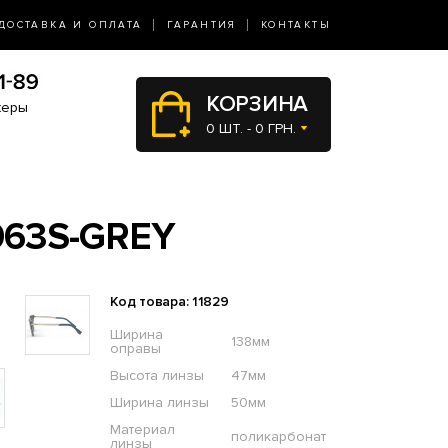
ДОСТАВКА И ОПЛАТА
ГАРАНТИЯ
КОНТАКТЫ
КОРЗИНА
жеры
0 ШТ. - 0 ГРН.
063S-GREY
Код товара: 11829
Ширина
138мм
оправы
Высота линзы
47мм
Ширина линзы
50мм
Материал
поликарбонат
линзы