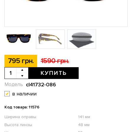
795 грн.
1590 грн.
КУПИТЬ
cl41732-086
Модель
в наличии
Код товара: 11576
Ширина оправы
141 мм
Высота линзы
48 мм