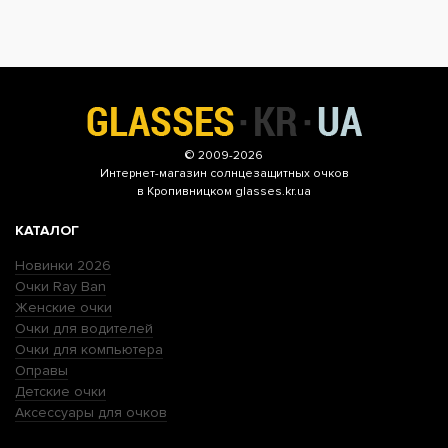
© 2009-2026
Интернет-магазин
солнцезащитных очков
в Кропивницком glasses.kr.ua
КАТАЛОГ
Новинки 2026
Очки Ray Ban
Женские очки
Очки для водителей
Очки для компьютера
Оправы
Детские очки
Аксессуары для очков